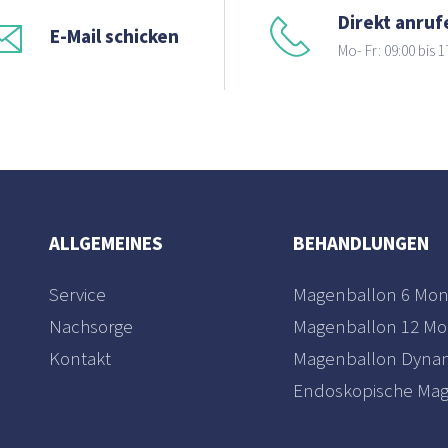
Direkt anruf
E-Mail schicken
Mo- Fr: 09:00 bis 1
ALLGEMEINES
BEHANDLUNGEN
Service
Magenballon 6 Mon
Nachsorge
Magenballon 12 Mo
Kontakt
Magenballon Dyna
Endoskopische Mag