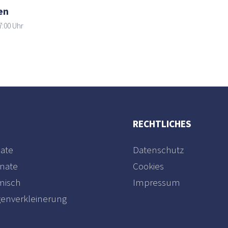
en
7:00 Uhr
RECHTLICHES
ate
Datenschutz
nate
Cookies
misch
Impressum
enverkleinerung