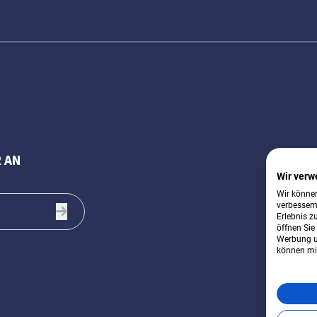
 AN
Wir verw
Wir können
verbessern
Erlebnis z
öffnen Sie
Werbung u
können mit