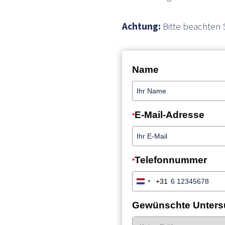
Achtung:
Bitte beachten 
*
*
+31
Netherlands
+31