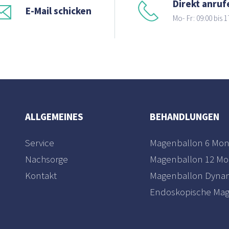
Direkt anruf
E-Mail schicken
Mo- Fr: 09:00 bis 1
ALLGEMEINES
BEHANDLUNGEN
Service
Magenballon 6 Mon
Nachsorge
Magenballon 12 Mo
Kontakt
Magenballon Dyna
Endoskopische Mag