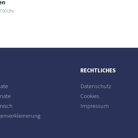
en
7:00 Uhr
RECHTLICHES
ate
Datenschutz
nate
Cookies
misch
Impressum
enverkleinerung