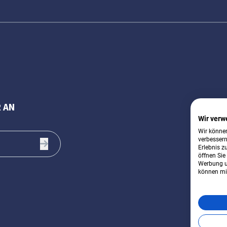
 AN
Wir verw
Wir können
verbessern
Erlebnis z
öffnen Sie
Werbung u
können mit